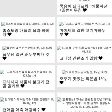
쿡솜씨 실내포차 : 해물파전
+골뱅이무침
홈스토랑 애슐리 올라 파히
마이셰프 알찬 고기마파두
타
부
풀무원 얼큰 순두부찌개 킷
고래섬 간편조리 알탕
오뚜기 맛있는 작은밥 150g
프레시지 서울식 불고기 전
골 밀키트
천어담 어죽 어탕국수