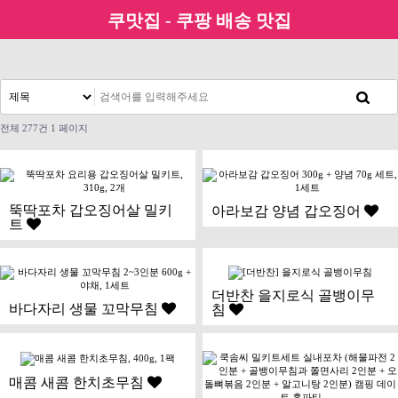
쿠맛집 - 쿠팡 배송 맛집
전체 277건
1 페이지
뚝딱포차 갑오징어살 밀키
아라보감 양념 갑오징어
트
더반찬 을지로식 골뱅이무
바다자리 생물 꼬막무침
침
매콤 새콤 한치초무침