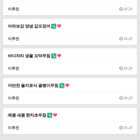
이추전
10-20
아라보감 양념 갑오징어
이추전
10-20
바다자리 생물 꼬막무침
이추전
10-20
더반찬 을지로식 골뱅이무침
이추전
10-20
매콤 새콤 한치초무침
이추전
10-20